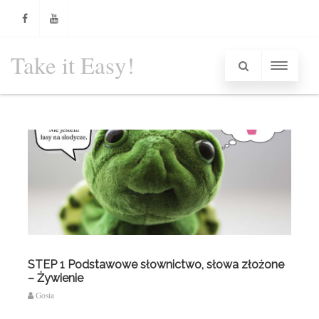
Facebook
Youtube
Take it Easy!
STEP 1 Podstawowe słownictwo, słowa złożone
– Żywienie
Gosia